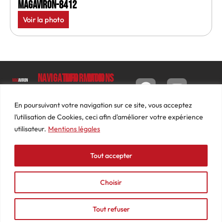
MagAviron-8412
Voir la photo
Navigation
Informations
Mon
compte
Accueil
Contact
9 impasse
Tableau
Luc
Le
Conditions
En poursuivant votre navigation sur ce site, vous acceptez
de bord
Barbier
Magazine
générales
l’utilisation de Cookies, ceci afin d'améliorer votre expérience
69640
Commandes
de ventes
utilisateur.
Mentions légales
Photos
JARNIOUX
Abonnements
Mentions
Actualités
04
légales
Tout accepter
Adresses
Vidéos
74
Détails
Podcasts
66
du
Choisir
Événements
53
compte
87
Tout refuser
contact@mediasaviron.fr