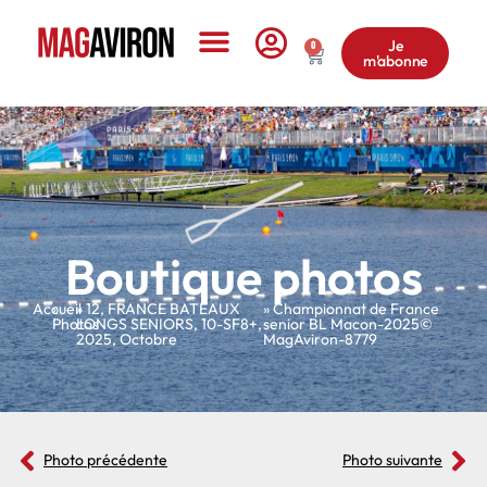
Je
0
m'abonne
Le Magazine
Boutique photos
Accueil
»
»
12
,
FRANCE BATEAUX
» Championnat de France
Photos
LONGS SENIORS
,
10-SF8+
,
senior BL Macon-2025©
2025
,
Octobre
MagAviron-8779
Photo précédente
Photo suivante