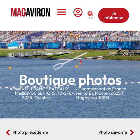
Je
0
m'abonne
Le Magazine
Boutique photos
Accueil
»
»
12
,
FRANCE BATEAUX
» Championnat de France
Photos
LONGS SENIORS
,
10-SF8+
,
senior BL Macon-2025©
2025
,
Octobre
MagAviron-8803
Photo précédente
Photo suivante