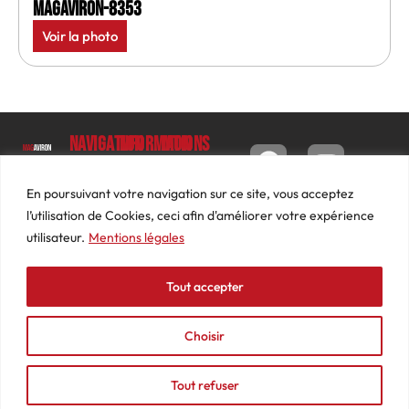
MagAviron-8353
Voir la photo
Navigation
Informations
Mon
compte
Accueil
Contact
9 impasse
Tableau
Luc
Le
Conditions
En poursuivant votre navigation sur ce site, vous acceptez
de bord
Barbier
Magazine
générales
l’utilisation de Cookies, ceci afin d'améliorer votre expérience
69640
Commandes
de ventes
utilisateur.
Mentions légales
Photos
JARNIOUX
Abonnements
Mentions
Actualités
04
légales
Tout accepter
Adresses
Vidéos
74
Détails
Podcasts
66
du
Choisir
Événements
53
compte
87
Tout refuser
contact@mediasaviron.fr