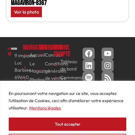
MagAviron-8367
Voir la photo
Navigation
Informations
Mon
compte
Accueil
Contact
9 impasse
Tableau
Luc
Le
Conditions
de bord
Barbier
Magazine
générales
69640
Commandes
de ventes
Photos
JARNIOUX
Abonnements
Mentions
Actualités
04
En poursuivant votre navigation sur ce site, vous acceptez
légales
Adresses
Vidéos
74
l’utilisation de Cookies, ceci afin d'améliorer votre expérience
Détails
Podcasts
66
utilisateur.
Mentions légales
du
Événements
53
compte
87
Tout accepter
contact@mediasaviron.fr