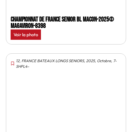
Championnat de France senior BL Macon-2025©
MagAviron-8398
Voir la photo
12
,
FRANCE BATEAUX LONGS SENIORS
,
2025
,
Octobre
,
7-
SHPL4-