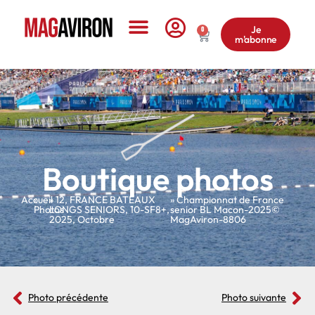
Je
0
m'abonne
Le Magazine
Boutique photos
Accueil
»
»
12
,
FRANCE BATEAUX
» Championnat de France
Photos
LONGS SENIORS
,
10-SF8+
,
senior BL Macon-2025©
2025
,
Octobre
MagAviron-8806
Photo précédente
Photo suivante