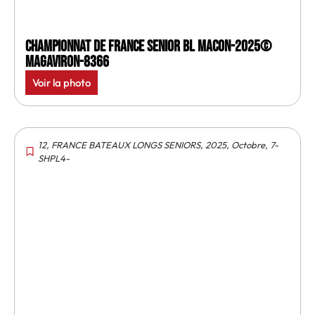
Championnat de France senior BL Macon-2025©
MagAviron-8366
Voir la photo
12
,
FRANCE BATEAUX LONGS SENIORS
,
2025
,
Octobre
,
7-
SHPL4-