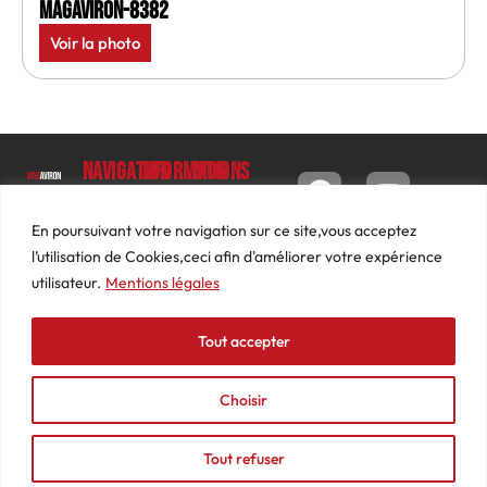
MagAviron-8382
Voir la photo
Navigation
Informations
Mon
compte
Accueil
Contact
9 impasse
Tableau
Luc
Le
Conditions
En poursuivant votre navigation sur ce site,vous acceptez
de bord
Barbier
Magazine
générales
l’utilisation de Cookies,ceci afin d'améliorer votre expérience
69640
Commandes
de ventes
utilisateur.
Mentions légales
Photos
JARNIOUX
Abonnements
Mentions
Actualités
04
légales
Tout accepter
Adresses
Vidéos
74
Détails
Podcasts
66
du
Choisir
Événements
53
compte
87
Tout refuser
contact@mediasaviron.fr