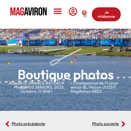
Je
0
m'abonne
Le Magazine
Boutique photos
Accueil
»
»
12
,
FRANCE BATEAUX
» Championnat de France
Photos
LONGS SENIORS
,
2025
,
senior BL Macon-2025©
Octobre
,
11-SH8+
MagAviron-8822
Photo précédente
Photo suivante