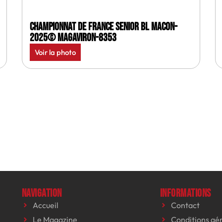
Championnat de France senior BL Macon-
2025© MagAviron-8353
Voir la photo
Navigation
Informations
Accueil
Contact
Le Magazine
Conditions gé