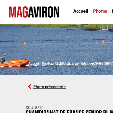
Accueil
Photos
Accueil
» Photos
»
12
,
FRANCE BATEAUX LONGS SENI
Photo précédente
SKU: 8874