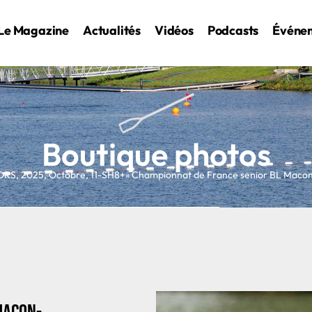
Le Magazine
Actualités
Vidéos
Podcasts
Événe
Boutique photos
ORS
,
2025
,
Octobre
,
11-SH8+
» Championnat de France senior BL Mac