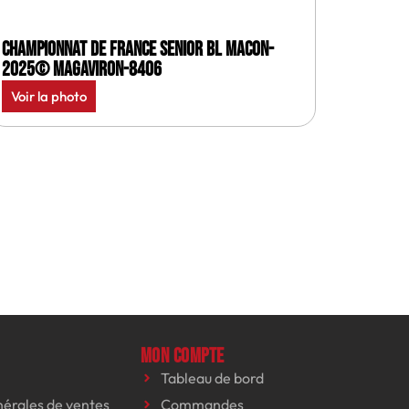
Championnat de France senior BL Macon-
2025© MagAviron-8406
Voir la photo
Mon compte
Tableau de bord
nérales de ventes
Commandes