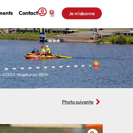
ments
Contact
0
Je m'abonne
on-2025© MagAviron-8874
Photo suivante