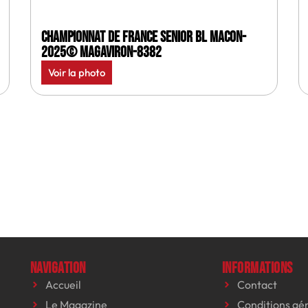
Championnat de France senior BL Macon-
2025© MagAviron-8382
Voir la photo
Navigation
Informations
Accueil
Contact
Le Magazine
Conditions gé