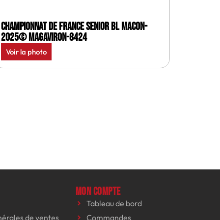
Championnat de France senior BL Macon-
2025© MagAviron-8424
Voir la photo
Mon compte
Tableau de bord
nérales de ventes
Commandes