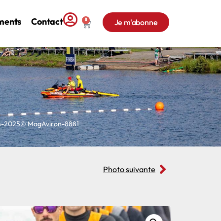
ments
Contact
0
Je m'abonne
on-2025© MagAviron-8881
Photo suivante