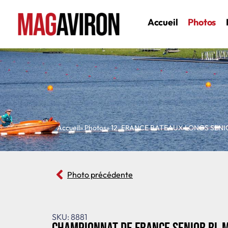
Accueil
Photos
Accueil
» Photos
»
12
,
FRANCE BATEAUX LONGS SENI
Photo précédente
SKU: 8881