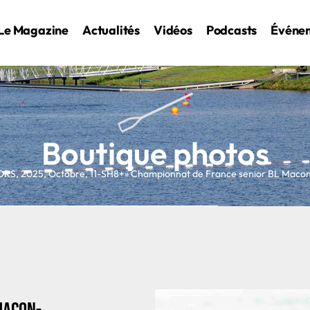
Le Magazine
Actualités
Vidéos
Podcasts
Événe
Boutique photos
ORS
,
2025
,
Octobre
,
11-SH8+
» Championnat de France senior BL Mac