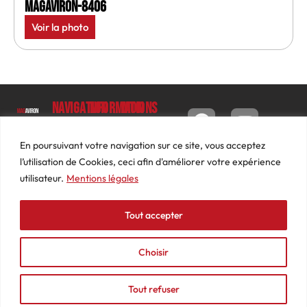
MagAviron-8406
Voir la photo
Navigation
Informations
Mon
compte
Accueil
Contact
9 impasse
Tableau
Luc
Le
Conditions
En poursuivant votre navigation sur ce site, vous acceptez
de bord
Barbier
Magazine
générales
l’utilisation de Cookies, ceci afin d'améliorer votre expérience
69640
Commandes
de ventes
utilisateur.
Mentions légales
Photos
JARNIOUX
Abonnements
Mentions
Actualités
04
légales
Tout accepter
Adresses
Vidéos
74
Détails
Podcasts
66
du
Choisir
Événements
53
compte
87
Tout refuser
contact@mediasaviron.fr