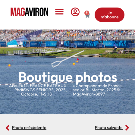
Je
0
m'abonne
Le Magazine
Boutique photos
Accueil
»
»
12
,
FRANCE BATEAUX
» Championnat de France
Photos
LONGS SENIORS
,
2025
,
senior BL Macon-2025©
Octobre
,
11-SH8+
MagAviron-8897
Photo précédente
Photo suivante