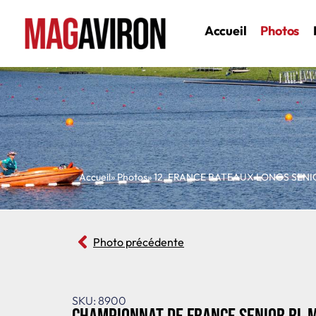
Accueil
Photos
Accueil
» Photos
»
12
,
FRANCE BATEAUX LONGS SENI
Photo précédente
SKU: 8900