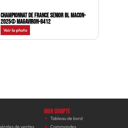
Championnat de France senior BL Macon-
2025© MagAviron-8412
Voir la photo
Mon compte
Tableau de bord
nérales de ventes
Commandes