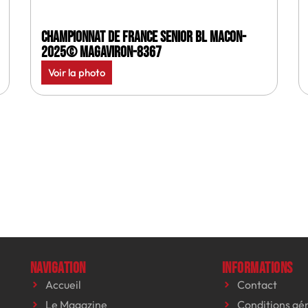
Championnat de France senior BL Macon-
2025© MagAviron-8367
Voir la photo
Navigation
Informations
Accueil
Contact
Le Magazine
Conditions gé