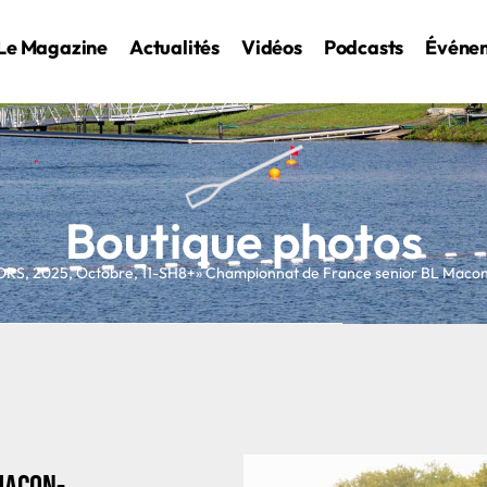
Le Magazine
Actualités
Vidéos
Podcasts
Événe
Boutique photos
ORS
,
2025
,
Octobre
,
11-SH8+
» Championnat de France senior BL Mac