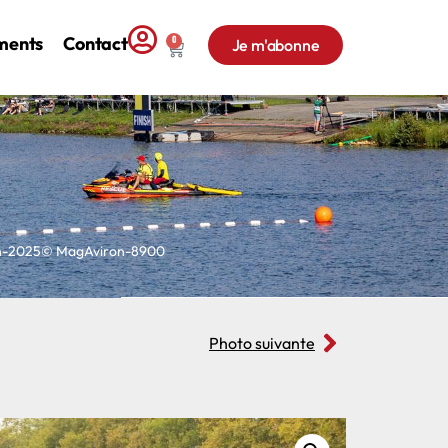
ments
Contact
0
Je m'abonne
on-2025© MagAviron-8900
Photo suivante