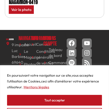
MagAviron-8419
Voir la photo
Navigation
Informations
Mon
compte
Accueil
Contact
9 impasse
Tableau
Luc
Le
Conditions
de bord
Barbier
Magazine
générales
69640
Commandes
de ventes
Photos
JARNIOUX
Abonnements
Mentions
Actualités
04
En poursuivant votre navigation sur ce site,vous acceptez
légales
Adresses
Vidéos
74
l’utilisation de Cookies,ceci afin d'améliorer votre expérience
Détails
Podcasts
66
utilisateur.
Mentions légales
du
Événements
53
compte
87
Tout accepter
contact@mediasaviron.fr