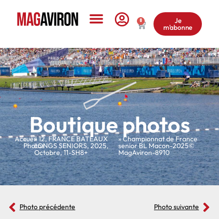
Je
0
m'abonne
Le Magazine
Boutique photos
Accueil
»
»
12
,
FRANCE BATEAUX
» Championnat de France
Photos
LONGS SENIORS
,
2025
,
senior BL Macon-2025©
Octobre
,
11-SH8+
MagAviron-8910
Photo précédente
Photo suivante