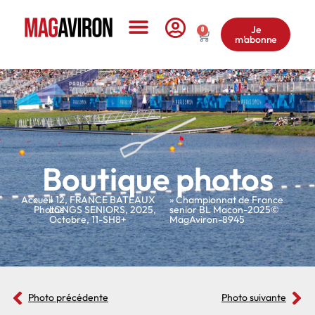
Je
0
m'abonne
Le Magazine
Boutique photos
Accueil
»
»
12
,
FRANCE BATEAUX
» Championnat de France
Photos
LONGS SENIORS
,
2025
,
senior BL Macon-2025©
Octobre
,
11-SH8+
MagAviron-8945
Photo précédente
Photo suivante