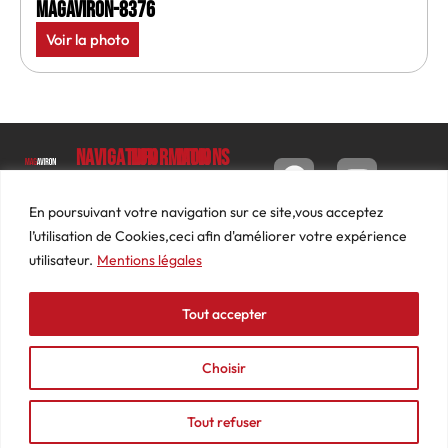
MagAviron-8376
Voir la photo
Navigation
Informations
Mon
compte
Accueil
Contact
9 impasse
Tableau
Luc
Le
Conditions
En poursuivant votre navigation sur ce site,vous acceptez
de bord
Barbier
Magazine
générales
l’utilisation de Cookies,ceci afin d'améliorer votre expérience
69640
Commandes
de ventes
utilisateur.
Mentions légales
Photos
JARNIOUX
Abonnements
Mentions
Actualités
04
légales
Tout accepter
Adresses
Vidéos
74
Détails
Podcasts
66
du
Choisir
Événements
53
compte
87
Tout refuser
contact@mediasaviron.fr