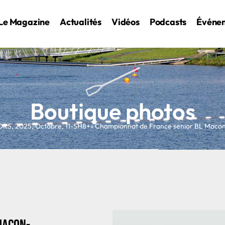
Le Magazine
Actualités
Vidéos
Podcasts
Événe
Boutique photos
ORS
,
2025
,
Octobre
,
11-SH8+
» Championnat de France senior BL Mac