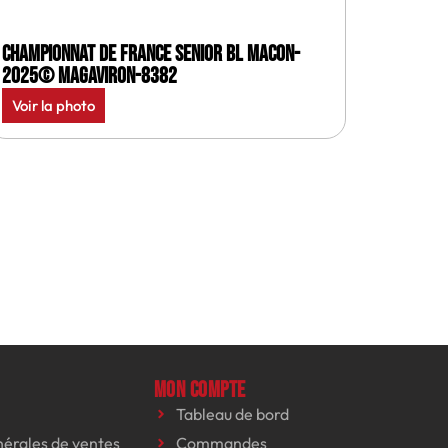
Championnat de France senior BL Macon-
2025© MagAviron-8382
Voir la photo
Mon compte
Tableau de bord
nérales de ventes
Commandes