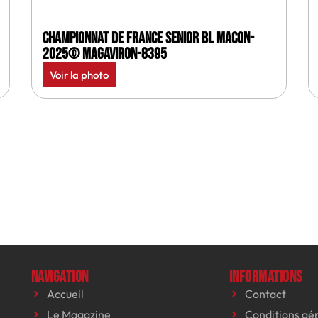
Championnat de France senior BL Macon-
2025© MagAviron-8395
Voir la photo
Navigation
Informations
Accueil
Contact
Le Magazine
Conditions gé