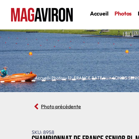
Accueil
Photos
Accueil
» Photos
»
12
,
FRANCE BATEAUX LONGS SENI
Photo précédente
SKU: 8958