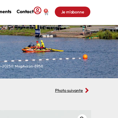
ments
Contact
0
Je m'abonne
on-2025© MagAviron-8958
Photo suivante