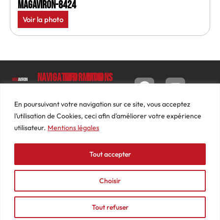
MagAviron-8424
Voir la photo
Navigation
Informations
Mon
compte
Accueil
Contact
9 impasse
Tableau
Luc
Le
Conditions
En poursuivant votre navigation sur ce site, vous acceptez
de bord
Barbier
Magazine
générales
l’utilisation de Cookies, ceci afin d'améliorer votre expérience
69640
Commandes
de ventes
utilisateur.
Mentions légales
Photos
JARNIOUX
Abonnements
Mentions
Actualités
04
légales
Tout accepter
Adresses
Vidéos
74
Détails
Podcasts
66
du
Choisir
Événements
53
compte
87
Tout refuser
contact@mediasaviron.fr