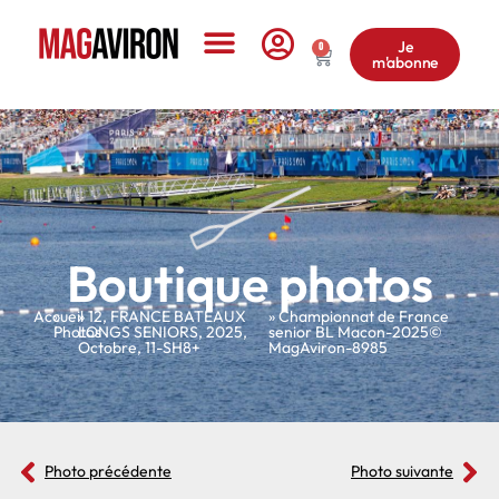
Je
0
m'abonne
Le Magazine
Boutique photos
Accueil
»
»
12
,
FRANCE BATEAUX
» Championnat de France
Photos
LONGS SENIORS
,
2025
,
senior BL Macon-2025©
Octobre
,
11-SH8+
MagAviron-8985
Photo précédente
Photo suivante