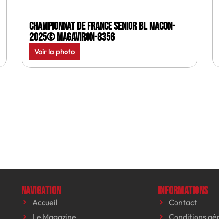
Championnat de France senior BL Macon-
2025© MagAviron-8356
Voir la photo
Navigation
Informations
Accueil
Contact
Le Magazine
Conditions gé