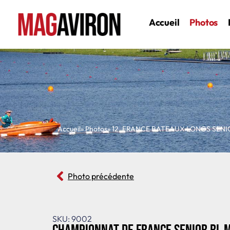
Accueil
Photos
Accueil
» Photos
»
12
,
FRANCE BATEAUX LONGS SENI
Photo précédente
SKU: 9002