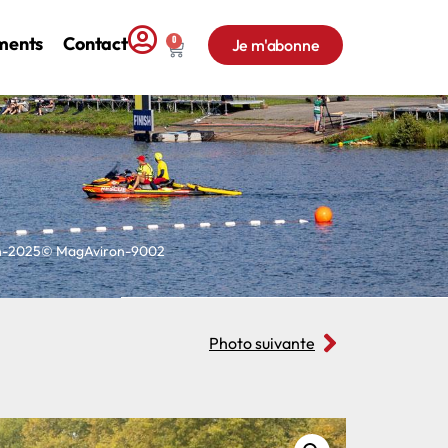
ments
Contact
0
Je m'abonne
on-2025© MagAviron-9002
Photo suivante