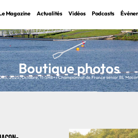
Le Magazine
Actualités
Vidéos
Podcasts
Événe
Boutique photos
ORS
,
2025
,
Octobre
,
11-SH8+
» Championnat de France senior BL Mac