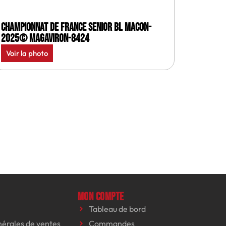
Championnat de France senior BL Macon-
2025© MagAviron-8424
Voir la photo
Mon compte
Tableau de bord
nérales de ventes
Commandes