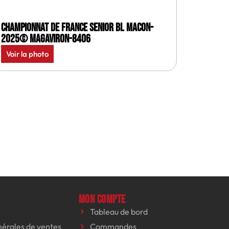
Championnat de France senior BL Macon-
2025© MagAviron-8406
Voir la photo
Mon compte
Tableau de bord
nérales de ventes
Commandes