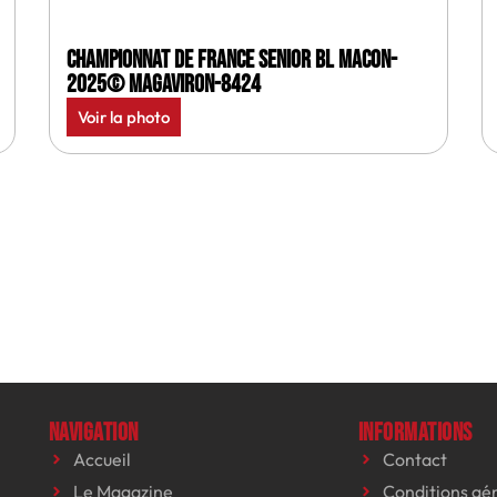
Championnat de France senior BL Macon-
2025© MagAviron-8424
Voir la photo
Navigation
Informations
Accueil
Contact
Le Magazine
Conditions gé