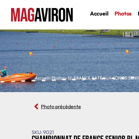
Accueil
Photos
Accueil
» Photos
»
12
,
FRANCE BATEAUX LONGS SENI
Photo précédente
SKU: 9021