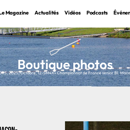
Le Magazine
Actualités
Vidéos
Podcasts
Événe
Boutique photos
ORS
,
2025
,
Octobre
,
12-SM4X
» Championnat de France senior BL Ma