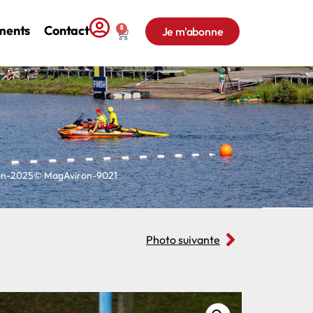
ments
Contact
0
Je m'abonne
con-2025© MagAviron-9021
Photo suivante