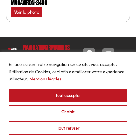
MagAviron-8406
Voir la photo
Navigation
Informations
Mon
compte
Accueil
Contact
9 impasse
Tableau
Luc
Le
Conditions
En poursuivant votre navigation sur ce site, vous acceptez
de bord
Barbier
Magazine
générales
l’utilisation de Cookies, ceci afin d'améliorer votre expérience
69640
Commandes
de ventes
utilisateur.
Mentions légales
Photos
JARNIOUX
Abonnements
Mentions
Actualités
04
légales
Tout accepter
Adresses
Vidéos
74
Détails
Podcasts
66
du
Choisir
Événements
53
compte
87
Tout refuser
contact@mediasaviron.fr