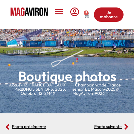
Je
0
m'abonne
Le Magazine
Boutique photos
Accueil
»
»
12
,
FRANCE BATEAUX
» Championnat de France
Photos
LONGS SENIORS
,
2025
,
senior BL Macon-2025©
Octobre
,
12-SM4X
MagAviron-9026
Photo précédente
Photo suivante