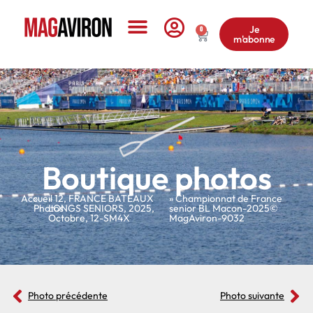
Je
0
m'abonne
Le Magazine
Boutique photos
Accueil
»
»
12
,
FRANCE BATEAUX
» Championnat de France
Photos
LONGS SENIORS
,
2025
,
senior BL Macon-2025©
Octobre
,
12-SM4X
MagAviron-9032
Photo précédente
Photo suivante