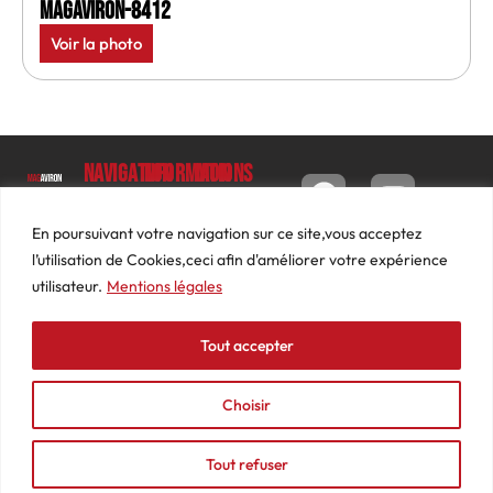
MagAviron-8412
Voir la photo
Navigation
Informations
Mon
compte
Accueil
Contact
9 impasse
Tableau
Luc
Le
Conditions
En poursuivant votre navigation sur ce site,vous acceptez
de bord
Barbier
Magazine
générales
l’utilisation de Cookies,ceci afin d'améliorer votre expérience
69640
Commandes
de ventes
utilisateur.
Mentions légales
Photos
JARNIOUX
Abonnements
Mentions
Actualités
04
légales
Tout accepter
Adresses
Vidéos
74
Détails
Podcasts
66
du
Choisir
Événements
53
compte
87
Tout refuser
contact@mediasaviron.fr