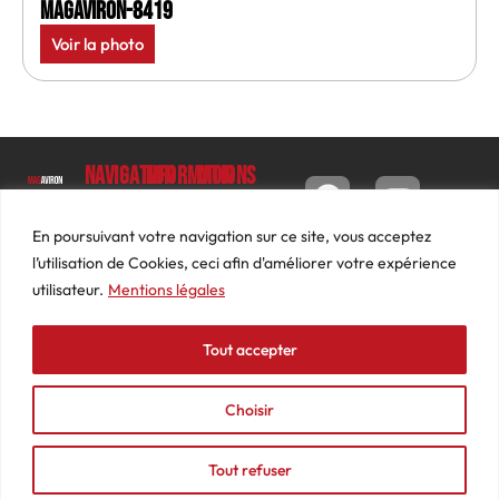
MagAviron-8419
Voir la photo
Navigation
Informations
Mon
compte
Accueil
Contact
9 impasse
Tableau
Luc
Le
Conditions
En poursuivant votre navigation sur ce site, vous acceptez
de bord
Barbier
Magazine
générales
l’utilisation de Cookies, ceci afin d'améliorer votre expérience
69640
Commandes
de ventes
utilisateur.
Mentions légales
Photos
JARNIOUX
Abonnements
Mentions
Actualités
04
légales
Tout accepter
Adresses
Vidéos
74
Détails
Podcasts
66
du
Choisir
Événements
53
compte
87
Tout refuser
contact@mediasaviron.fr