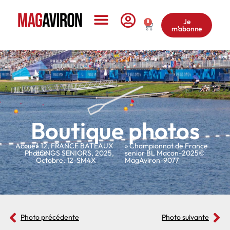
Je
0
m'abonne
Le Magazine
Boutique photos
Accueil
»
»
12
,
FRANCE BATEAUX
» Championnat de France
Photos
LONGS SENIORS
,
2025
,
senior BL Macon-2025©
Octobre
,
12-SM4X
MagAviron-9077
Photo précédente
Photo suivante