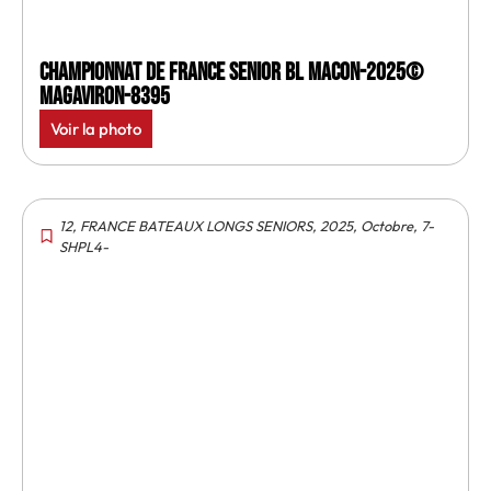
Championnat de France senior BL Macon-2025©
MagAviron-8395
Voir la photo
12
,
FRANCE BATEAUX LONGS SENIORS
,
2025
,
Octobre
,
7-
SHPL4-