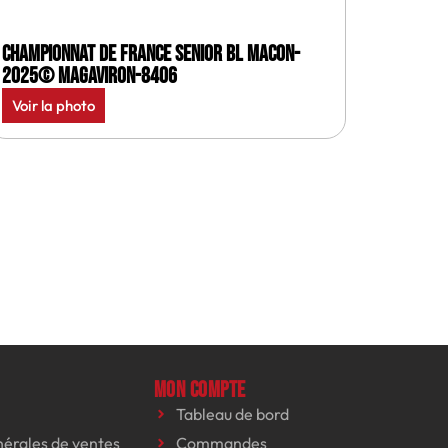
Championnat de France senior BL Macon-
2025© MagAviron-8406
Voir la photo
Mon compte
Tableau de bord
nérales de ventes
Commandes