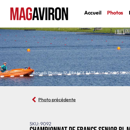
Accueil
Photos
Accueil
» Photos
»
12
,
FRANCE BATEAUX LONGS SENI
Photo précédente
SKU: 9092