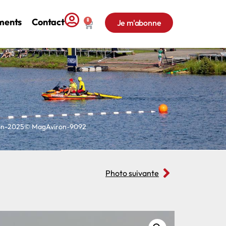
ments
Contact
0
Je m'abonne
con-2025© MagAviron-9092
Photo suivante