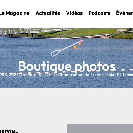
Le Magazine
Actualités
Vidéos
Podcasts
Événe
Boutique photos
ORS
,
2025
,
Octobre
,
12-SM4X
» Championnat de France senior BL Ma