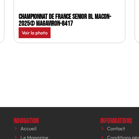
Championnat de France senior BL Macon-
2025© MagAviron-8417
Voir la photo
Navigation
Informations
Accueil
Contact
Le Magazine
Conditions gé