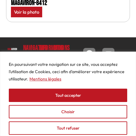
MagAviron-8412
Voir la photo
Navigation
Informations
Mon
compte
Accueil
Contact
9 impasse
Tableau
Luc
Le
Conditions
En poursuivant votre navigation sur ce site, vous acceptez
de bord
Barbier
Magazine
générales
l’utilisation de Cookies, ceci afin d'améliorer votre expérience
69640
Commandes
de ventes
utilisateur.
Mentions légales
Photos
JARNIOUX
Abonnements
Mentions
Actualités
04
légales
Tout accepter
Adresses
Vidéos
74
Détails
Podcasts
66
du
Choisir
Événements
53
compte
87
Tout refuser
contact@mediasaviron.fr