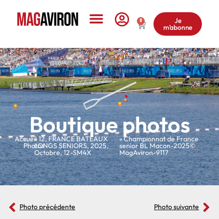
Je
0
m'abonne
Le Magazine
Boutique photos
Accueil
»
»
12
,
FRANCE BATEAUX
» Championnat de France
Photos
LONGS SENIORS
,
2025
,
senior BL Macon-2025©
Octobre
,
12-SM4X
MagAviron-9117
Photo précédente
Photo suivante