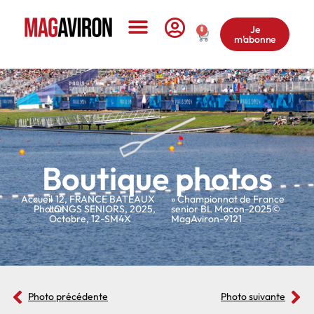
Je
0
m'abonne
Le Magazine
Boutique photos
Accueil
»
»
12
,
FRANCE BATEAUX
» Championnat de France
Photos
LONGS SENIORS
,
2025
,
senior BL Macon-2025©
Octobre
,
12-SM4X
MagAviron-9121
Photo précédente
Photo suivante