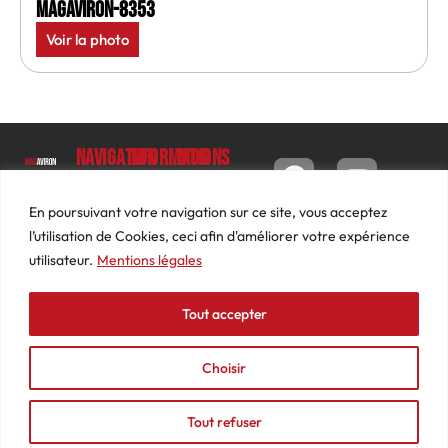
MagAviron-8353
Voir la photo
Navigation
Informations
Mon
compte
Accueil
Contact
9 impasse
Tableau
Luc
Le
Conditions
En poursuivant votre navigation sur ce site, vous acceptez
de bord
Barbier
Magazine
générales
l’utilisation de Cookies, ceci afin d'améliorer votre expérience
69640
Commandes
de ventes
utilisateur.
Mentions légales
Photos
JARNIOUX
Abonnements
Mentions
Actualités
04
légales
Tout accepter
Adresses
Vidéos
74
Détails
Podcasts
66
du
Choisir
Événements
53
compte
87
Tout refuser
contact@mediasaviron.fr