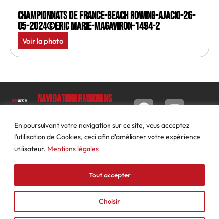
Championnats de France-Beach rowing-Ajacio-26-
05-2024©Eric Marie-MagAviron-1494-2
Voir la photo
Navigation
Informations
Mon
compte
Accueil
Contact
9 impasse
Tableau
Luc
Le
Conditions
En poursuivant votre navigation sur ce site, vous acceptez
de bord
Barbier
Magazine
générales
l’utilisation de Cookies, ceci afin d'améliorer votre expérience
69640
Commandes
de ventes
utilisateur.
Mentions légales
Photos
JARNIOUX
Abonnements
Mentions
Actualités
04
légales
Tout accepter
Adresses
Vidéos
74
Détails
Podcasts
66
du
Choisir
Événements
53
compte