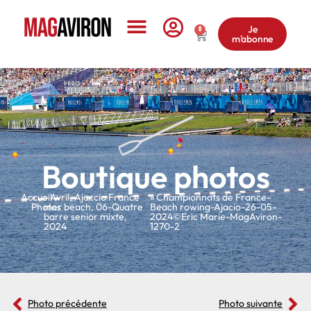
Je
0
m'abonne
Le Magazine
Boutique photos
Accueil
»
»
Avril
,
Ajaccio France
» Championnats de France-
Photos
mer beach
,
06-Quatre
Beach rowing-Ajacio-26-05-
barre senior mixte
,
2024©Eric Marie-MagAviron-
2024
1270-2
Photo précédente
Photo suivante