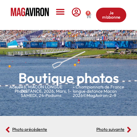
Je
0
m'abonne
Le Magazine
Boutique photos
Accueil
»
»
8
,
MACON LONGUE
» Championnats de France
Photos
DISTANCE
,
2026
,
Mars
,
1-
longue distance Macon
SAMEDI
,
24-Podiums
2026©MagAviron-2-9
Photo précédente
Photo suivante