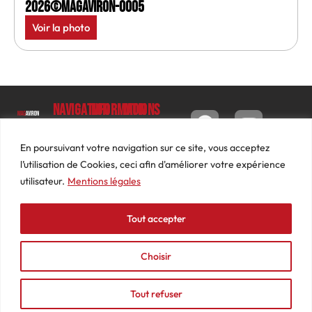
2026©MagAviron-0005
Voir la photo
Navigation
Informations
Mon
compte
Accueil
Contact
9 impasse
Tableau
Luc
Le
Conditions
En poursuivant votre navigation sur ce site, vous acceptez
de bord
Barbier
Magazine
générales
l’utilisation de Cookies, ceci afin d'améliorer votre expérience
69640
Commandes
de ventes
utilisateur.
Mentions légales
Photos
JARNIOUX
Abonnements
Mentions
Actualités
04
légales
Tout accepter
Adresses
Vidéos
74
Détails
Podcasts
66
du
Choisir
Événements
53
compte
87
Tout refuser
contact@mediasaviron.fr