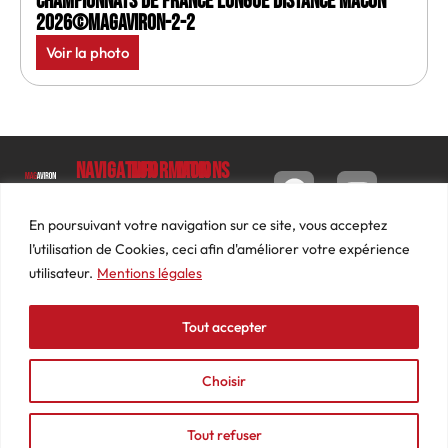
Championnats de France longue distance Macon
2026©MagAviron-2-2
Voir la photo
Navigation
Informations
Mon
compte
Accueil
Contact
9 impasse
Tableau
Luc
Le
Conditions
En poursuivant votre navigation sur ce site, vous acceptez
de bord
Barbier
Magazine
générales
l’utilisation de Cookies, ceci afin d'améliorer votre expérience
69640
Commandes
de ventes
utilisateur.
Mentions légales
Photos
JARNIOUX
Abonnements
Mentions
Actualités
04
légales
Tout accepter
Adresses
Vidéos
74
Détails
Podcasts
66
du
Choisir
Événements
53
compte
87
Tout refuser
contact@mediasaviron.fr