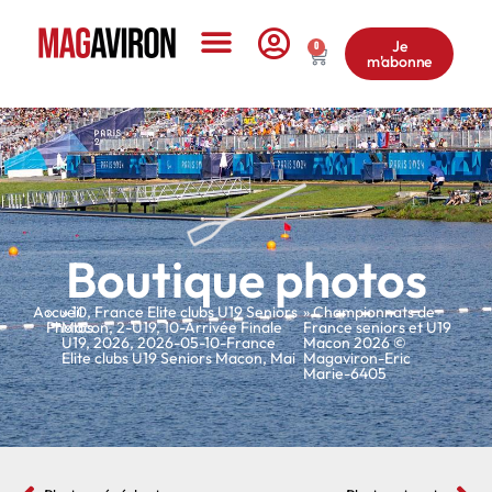
Je
0
m'abonne
Le Magazine
Boutique photos
Accueil
»
»
10
,
France Elite clubs U19 Seniors
» Championnats de
Photos
Macon
,
2-U19
,
10-Arrivée Finale
France seniors et U19
U19
,
2026
,
2026-05-10-France
Macon 2026 ©
Elite clubs U19 Seniors Macon
,
Mai
Magaviron-Eric
Marie-6405