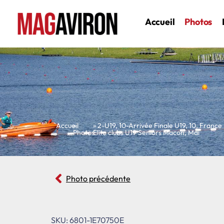
Accueil
Photos
Accueil
»
»
2-U19
,
10-Arrivée Finale U19
,
10
,
France 
Photos
Elite clubs U19 Seniors Macon
,
Mai
Photo précédente
SKU: 6801-1E70750E