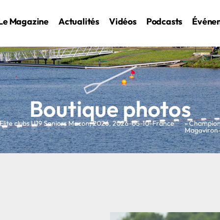
Le Magazine
Actualités
Vidéos
Podcasts
Événe
Boutique photos
Elite clubs U19 Seniors Macon
,
2026
,
2026-05-10-France
» Champion
Magaviron-