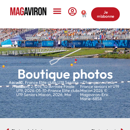
Je
0
m'abonne
Le Magazine
Boutique photos
Accueil
»
»
10
,
France Elite clubs U19 Seniors
» Championnats de
Photos
Macon
,
2-U19
,
10-Arrivée Finale
France seniors et U19
U19
,
2026-05-10-France Elite clubs
Macon 2026 ©
U19 Seniors Macon
,
2026
,
Mai
Magaviron-Eric
Marie-6858