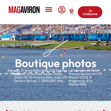
Je
0
m'abonne
Le Magazine
Boutique photos
Accueil
»
»
10
,
France Elite clubs U19 Seniors
» Championnats de
Photos
Macon
,
14-arrivée finale
,
2026
,
France seniors et U19
2026-05-10-France Elite clubs U19
Macon 2026 ©
Seniors Macon
,
1-SENIORS
,
Mai
Magaviron-Eric
Marie-7018