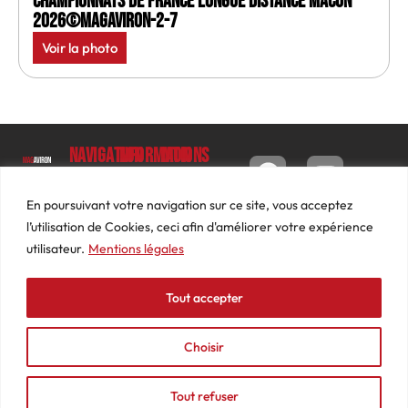
Championnats de France longue distance Macon
2026©MagAviron-2-7
Voir la photo
Navigation
Informations
Mon
compte
Accueil
Contact
9 impasse
Tableau
Luc
Le
Conditions
En poursuivant votre navigation sur ce site, vous acceptez
de bord
Barbier
Magazine
générales
l’utilisation de Cookies, ceci afin d'améliorer votre expérience
69640
Commandes
de ventes
utilisateur.
Mentions légales
Photos
JARNIOUX
Abonnements
Mentions
Actualités
04
légales
Tout accepter
Adresses
Vidéos
74
Détails
Podcasts
66
du
Choisir
Événements
53
compte
87
Tout refuser
contact@mediasaviron.fr