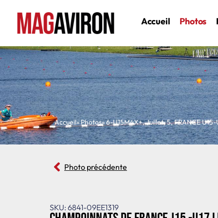
Accueil
Photos
Accueil
» Photos
»
6-U15M4X+
,
Juillet
,
5
,
FRANCE U15-
Photo précédente
SKU: 6841-09EE1319