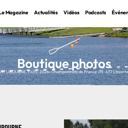
Le Magazine
Actualités
Vidéos
Podcasts
Événe
Boutique photos
U17 LIBOURNE
,
1-U15
,
2026
» Champoinnats de France J15 -U17 Libour