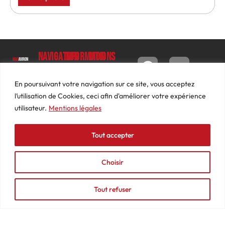
Navigation
Informations
Mon
compte
Accueil
Contact
9 impasse
Tableau
Luc
Le
Conditions
En poursuivant votre navigation sur ce site, vous acceptez
de bord
Barbier
Magazine
générales
l’utilisation de Cookies, ceci afin d'améliorer votre expérience
69640
Commandes
de ventes
utilisateur.
Mentions légales
Photos
JARNIOUX
Abonnements
Mentions
Actualités
04
légales
Tout accepter
Adresses
Vidéos
74
Détails
Podcasts
66
du
Choisir
Événements
53
compte
87
Tout refuser
contact@mediasaviron.fr