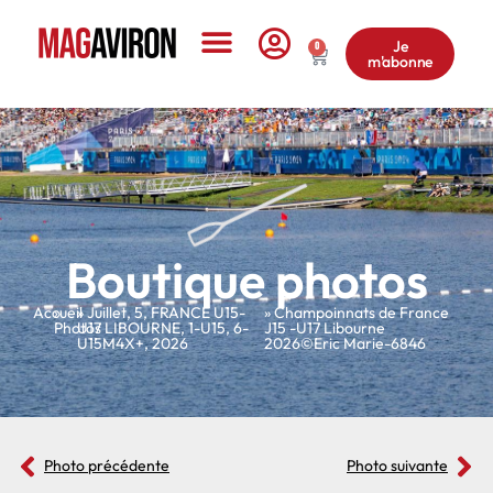
Je
0
m'abonne
Le Magazine
Boutique photos
Accueil
»
»
Juillet
,
5
,
FRANCE U15-
» Champoinnats de France
Photos
U17 LIBOURNE
,
1-U15
,
6-
J15 -U17 Libourne
U15M4X+
,
2026
2026©Eric Marie-6846
Photo précédente
Photo suivante