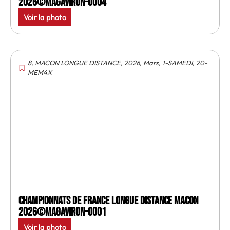
2026©MagAviron-0004
Voir la photo
8
,
MACON LONGUE DISTANCE
,
2026
,
Mars
,
1-SAMEDI
,
20-
MEM4X
Championnats de France longue distance Macon
2026©MagAviron-0001
Voir la photo