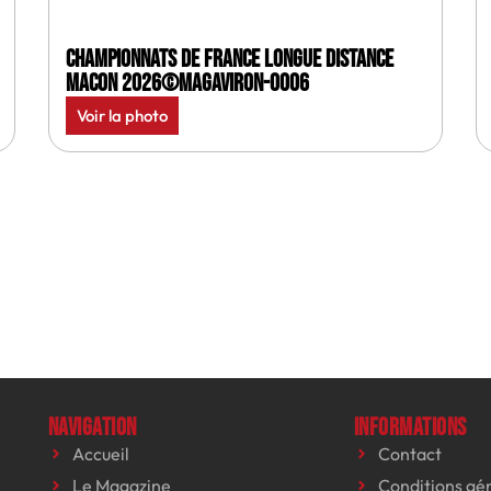
Championnats de France longue distance
Macon 2026©MagAviron-0006
Voir la photo
Navigation
Informations
Accueil
Contact
Le Magazine
Conditions gé