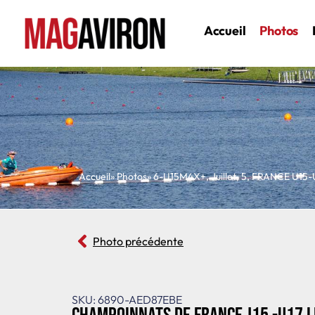
Accueil
Photos
Accueil
» Photos
»
6-U15M4X+
,
Juillet
,
5
,
FRANCE U15-
Photo précédente
SKU: 6890-AED87EBE