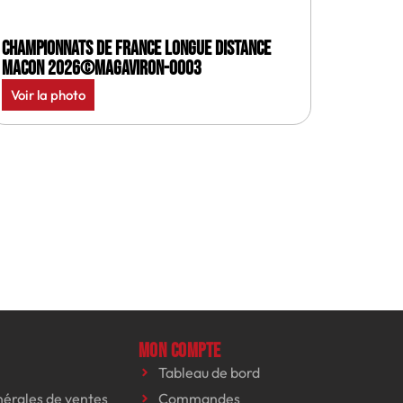
Championnats de France longue distance
Macon 2026©MagAviron-0003
Voir la photo
Mon compte
Tableau de bord
nérales de ventes
Commandes