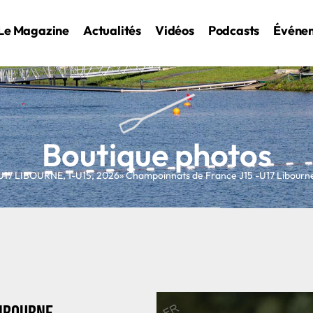
Le Magazine
Actualités
Vidéos
Podcasts
Événe
Boutique photos
U17 LIBOURNE
,
1-U15
,
2026
» Champoinnats de France J15 -U17 Libour