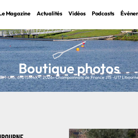
Le Magazine
Actualités
Vidéos
Podcasts
Événe
Boutique photos
NE
,
1-U15
,
6-U15M4X+
,
2026
» Champoinnats de France J15 -U17 Libour