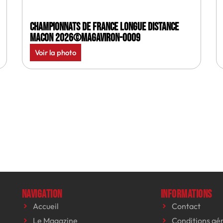
Championnats de France longue distance
Macon 2026©MagAviron-0009
Voir la photo
Navigation
Informations
Accueil
Contact
Le Magazine
Conditions gé