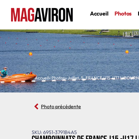
Accueil
Photos
Accueil
» Photos
»
Juillet
,
5
,
FRANCE U15-U17 LIBOUR
Photo précédente
SKU: 6951-3791B4A5