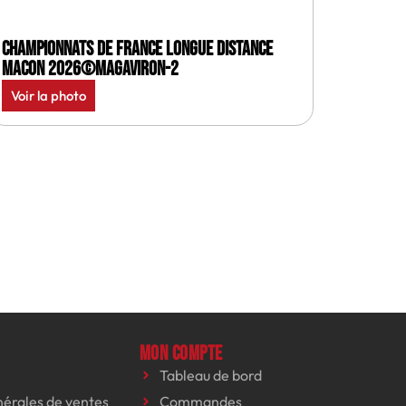
Championnats de France longue distance
Macon 2026©MagAviron-2
Voir la photo
Mon compte
Tableau de bord
nérales de ventes
Commandes