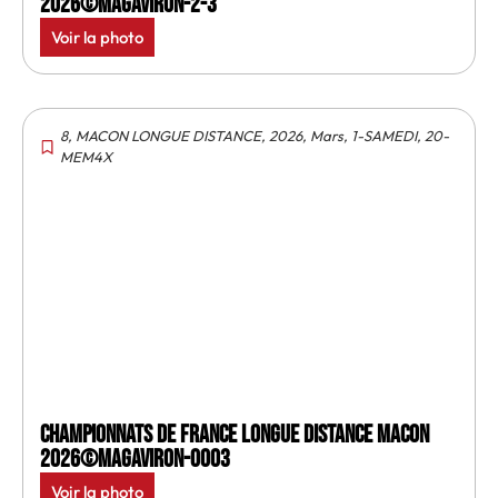
2026©MagAviron-2-3
Voir la photo
8
,
MACON LONGUE DISTANCE
,
2026
,
Mars
,
1-SAMEDI
,
20-
MEM4X
Championnats de France longue distance Macon
2026©MagAviron-0003
Voir la photo