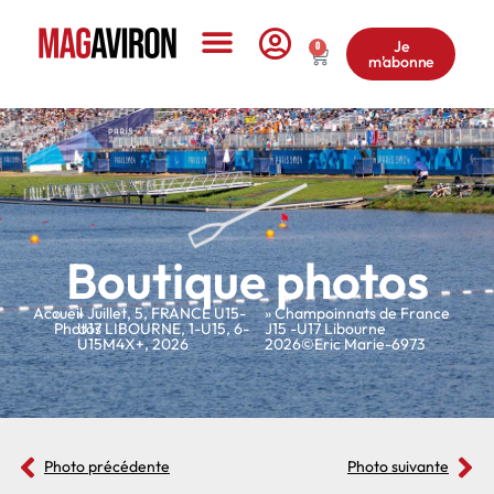
Je
0
m'abonne
Le Magazine
Boutique photos
Accueil
»
»
Juillet
,
5
,
FRANCE U15-
» Champoinnats de France
Photos
U17 LIBOURNE
,
1-U15
,
6-
J15 -U17 Libourne
U15M4X+
,
2026
2026©Eric Marie-6973
Photo précédente
Photo suivante