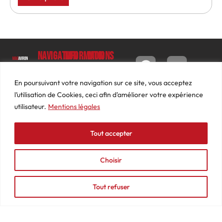
Navigation
Informations
Mon
compte
Accueil
Contact
9 impasse
Tableau
Luc
Le
Conditions
En poursuivant votre navigation sur ce site, vous acceptez
de bord
Barbier
Magazine
générales
l’utilisation de Cookies, ceci afin d'améliorer votre expérience
69640
Commandes
de ventes
utilisateur.
Mentions légales
Photos
JARNIOUX
Abonnements
Mentions
Actualités
04
légales
Tout accepter
Adresses
Vidéos
74
Détails
Podcasts
66
du
Choisir
Événements
53
compte
87
Tout refuser
contact@mediasaviron.fr