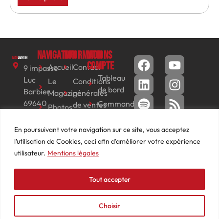
Navigation
Informations
Mon
compte
Accueil
Contact
9 impasse
Tableau
Luc
Le
Conditions
de bord
Barbier
Magazine
générales
69640
Commandes
de ventes
Photos
JARNIOUX
Abonnements
Mentions
Actualités
04
En poursuivant votre navigation sur ce site, vous acceptez
légales
Adresses
Vidéos
74
l’utilisation de Cookies, ceci afin d'améliorer votre expérience
Détails
Podcasts
66
utilisateur.
Mentions légales
du
Événements
53
compte
87
Tout accepter
contact@mediasaviron.fr
Choisir