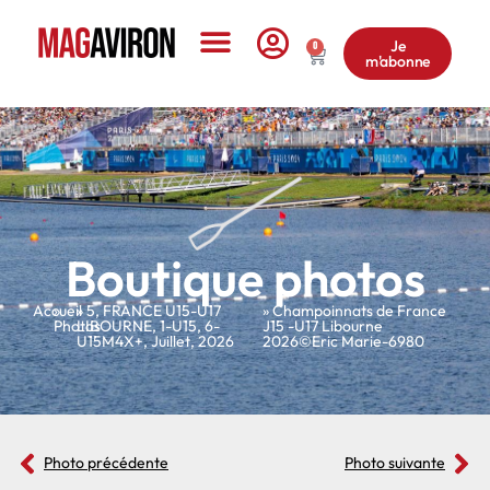
Je
0
m'abonne
Le Magazine
Boutique photos
Accueil
»
»
5
,
FRANCE U15-U17
» Champoinnats de France
Photos
LIBOURNE
,
1-U15
,
6-
J15 -U17 Libourne
U15M4X+
,
Juillet
,
2026
2026©Eric Marie-6980
Photo précédente
Photo suivante