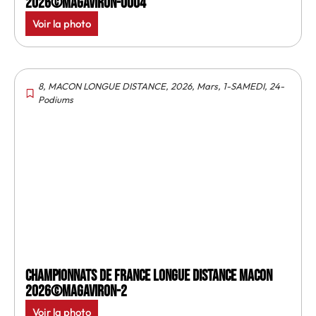
2026©MagAviron-0004
Voir la photo
8
,
MACON LONGUE DISTANCE
,
2026
,
Mars
,
1-SAMEDI
,
24-
Podiums
Championnats de France longue distance Macon
2026©MagAviron-2
Voir la photo