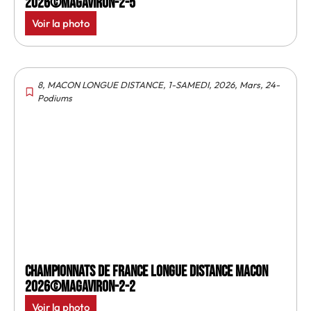
2026©MagAviron-2-5
Voir la photo
8
,
MACON LONGUE DISTANCE
,
1-SAMEDI
,
2026
,
Mars
,
24-
Podiums
Championnats de France longue distance Macon
2026©MagAviron-2-2
Voir la photo