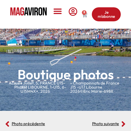
Je
0
m'abonne
Le Magazine
Boutique photos
Accueil
»
»
Juillet
,
5
,
FRANCE U15-
» Champoinnats de France
Photos
U17 LIBOURNE
,
1-U15
,
6-
J15 -U17 Libourne
U15M4X+
,
2026
2026©Eric Marie-6988
Photo précédente
Photo suivante