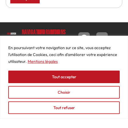
Navigation
Informations
Mon
compte
Accueil
Contact
9 impasse
Tableau
Luc
Le
Conditions
En poursuivant votre navigation sur ce site, vous acceptez
de bord
Barbier
Magazine
générales
l’utilisation de Cookies, ceci afin d'améliorer votre expérience
69640
Commandes
de ventes
utilisateur.
Mentions légales
Photos
JARNIOUX
Abonnements
Mentions
Actualités
04
légales
Tout accepter
Adresses
Vidéos
74
Détails
Podcasts
66
du
Choisir
Événements
53
compte
87
Tout refuser
contact@mediasaviron.fr