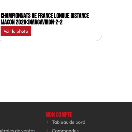
Championnats de France longue distance
Macon 2026©MagAviron-2-2
Voir la photo
Mon compte
Tableau de bord
nérales de ventes
Commandes