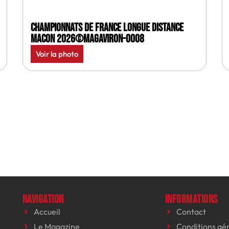
Championnats de France longue distance
Macon 2026©MagAviron-0008
Voir la photo
Navigation
Informations
Accueil
Contact
Le Magazine
Conditions gé