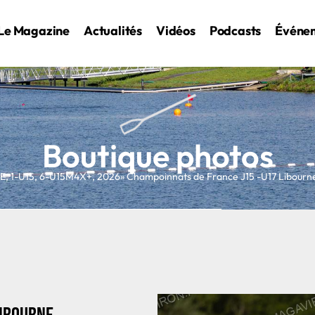
Le Magazine
Actualités
Vidéos
Podcasts
Événe
Boutique photos
NE
,
1-U15
,
6-U15M4X+
,
2026
» Champoinnats de France J15 -U17 Libour