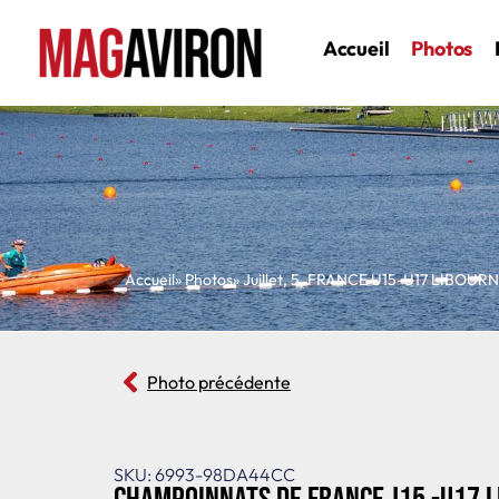
Accueil
Photos
Accueil
» Photos
»
Juillet
,
5
,
FRANCE U15-U17 LIBOUR
Photo précédente
SKU: 6993-98DA44CC