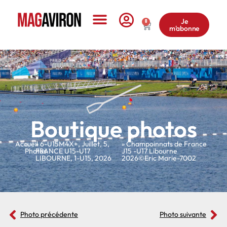
Je
0
m'abonne
Le Magazine
Boutique photos
Accueil
»
»
6-U15M4X+
,
Juillet
,
5
,
» Champoinnats de France
Photos
FRANCE U15-U17
J15 -U17 Libourne
LIBOURNE
,
1-U15
,
2026
2026©Eric Marie-7002
Photo précédente
Photo suivante