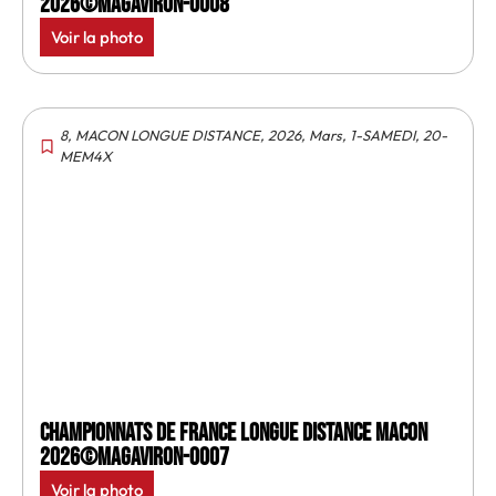
2026©MagAviron-0008
Voir la photo
8
,
MACON LONGUE DISTANCE
,
2026
,
Mars
,
1-SAMEDI
,
20-
MEM4X
Championnats de France longue distance Macon
2026©MagAviron-0007
Voir la photo