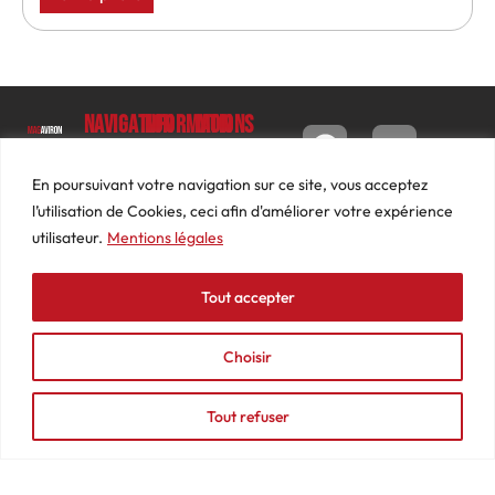
Navigation
Informations
Mon
compte
Accueil
Contact
9 impasse
Tableau
Luc
Le
Conditions
En poursuivant votre navigation sur ce site, vous acceptez
de bord
Barbier
Magazine
générales
l’utilisation de Cookies, ceci afin d'améliorer votre expérience
69640
Commandes
de ventes
utilisateur.
Mentions légales
Photos
JARNIOUX
Abonnements
Mentions
Actualités
04
légales
Tout accepter
Adresses
Vidéos
74
Détails
Podcasts
66
du
Choisir
Événements
53
compte
87
Tout refuser
contact@mediasaviron.fr