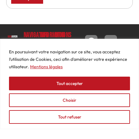
Navigation
Informations
Mon
compte
Accueil
Contact
9 impasse
Tableau
Luc
Le
Conditions
En poursuivant votre navigation sur ce site, vous acceptez
de bord
Barbier
Magazine
générales
l’utilisation de Cookies, ceci afin d'améliorer votre expérience
69640
Commandes
de ventes
utilisateur.
Mentions légales
Photos
JARNIOUX
Abonnements
Mentions
Actualités
04
légales
Tout accepter
Adresses
Vidéos
74
Détails
Podcasts
66
du
Choisir
Événements
53
compte
87
Tout refuser
contact@mediasaviron.fr