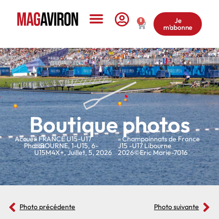
Je
0
m'abonne
Le Magazine
Boutique photos
Accueil
»
»
FRANCE U15-U17
» Champoinnats de France
Photos
LIBOURNE
,
1-U15
,
6-
J15 -U17 Libourne
U15M4X+
,
Juillet
,
5
,
2026
2026©Eric Marie-7016
Photo précédente
Photo suivante