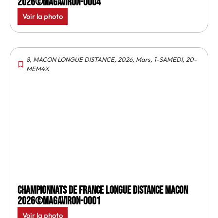
2026©MagAviron-0004
Voir la photo
8
,
MACON LONGUE DISTANCE
,
2026
,
Mars
,
1-SAMEDI
,
20-
MEM4X
Championnats de France longue distance Macon
2026©MagAviron-0001
Voir la photo