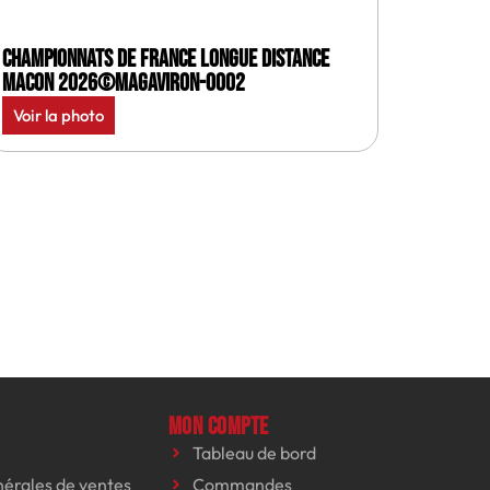
Championnats de France longue distance
Macon 2026©MagAviron-0002
Voir la photo
Mon compte
Tableau de bord
nérales de ventes
Commandes