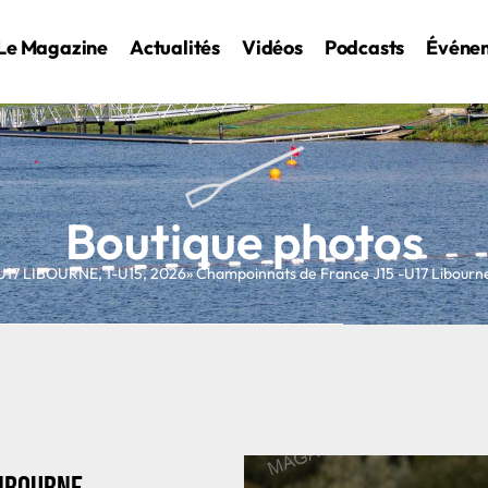
Le Magazine
Actualités
Vidéos
Podcasts
Événe
Boutique photos
U17 LIBOURNE
,
1-U15
,
2026
» Champoinnats de France J15 -U17 Libour