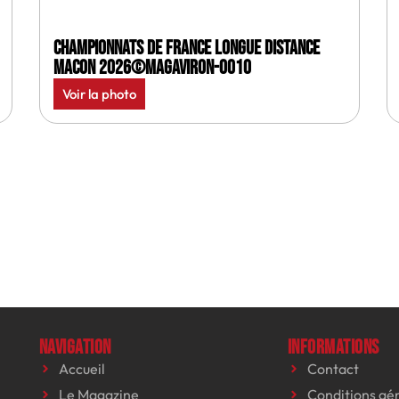
Championnats de France longue distance
Macon 2026©MagAviron-0010
Voir la photo
Navigation
Informations
Accueil
Contact
Le Magazine
Conditions gé