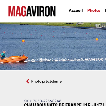
Accueil
Photos
Accueil
» Photos
»
6-U15M4X+
,
Juillet
,
5
,
FRANCE U15-
Photo précédente
SKU: 7050-7256C2A8