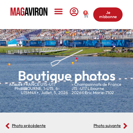
Je
0
m'abonne
Le Magazine
Boutique photos
Accueil
»
»
FRANCE U15-U17
» Champoinnats de France
Photos
LIBOURNE
,
1-U15
,
6-
J15 -U17 Libourne
U15M4X+
,
Juillet
,
5
,
2026
2026©Eric Marie-7102
Photo précédente
Photo suivante