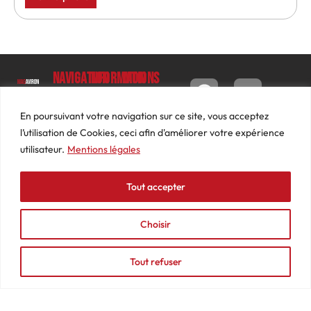
Navigation
Informations
Mon
compte
Accueil
Contact
9 impasse
Tableau
Luc
Le
Conditions
En poursuivant votre navigation sur ce site, vous acceptez
de bord
Barbier
Magazine
générales
l’utilisation de Cookies, ceci afin d'améliorer votre expérience
69640
Commandes
de ventes
utilisateur.
Mentions légales
Photos
JARNIOUX
Abonnements
Mentions
Actualités
04
légales
Tout accepter
Adresses
Vidéos
74
Détails
Podcasts
66
du
Choisir
Événements
53
compte
87
Tout refuser
contact@mediasaviron.fr