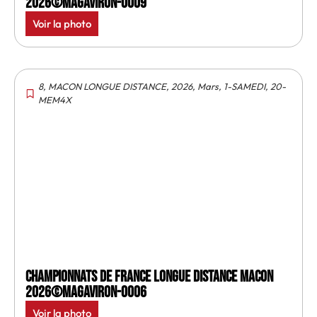
2026©MagAviron-0009
Voir la photo
8
,
MACON LONGUE DISTANCE
,
2026
,
Mars
,
1-SAMEDI
,
20-
MEM4X
Championnats de France longue distance Macon
2026©MagAviron-0006
Voir la photo