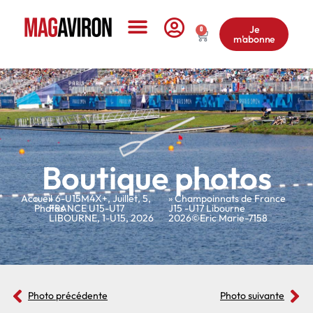
Je
0
m'abonne
Le Magazine
Boutique photos
Accueil
»
»
6-U15M4X+
,
Juillet
,
5
,
» Champoinnats de France
Photos
FRANCE U15-U17
J15 -U17 Libourne
LIBOURNE
,
1-U15
,
2026
2026©Eric Marie-7158
Photo précédente
Photo suivante