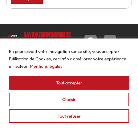
Navigation
Informations
Mon
compte
Accueil
Contact
9 impasse
Tableau
Luc
Le
Conditions
En poursuivant votre navigation sur ce site, vous acceptez
de bord
Barbier
Magazine
générales
l’utilisation de Cookies, ceci afin d'améliorer votre expérience
69640
Commandes
de ventes
utilisateur.
Mentions légales
Photos
JARNIOUX
Abonnements
Mentions
Actualités
04
légales
Tout accepter
Adresses
Vidéos
74
Détails
Podcasts
66
du
Choisir
Événements
53
compte
87
Tout refuser
contact@mediasaviron.fr