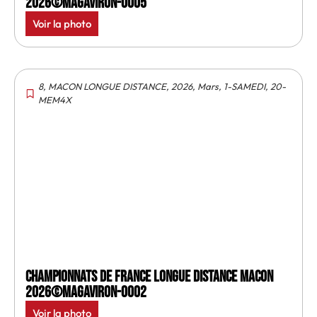
2026©MagAviron-0005
Voir la photo
8
,
MACON LONGUE DISTANCE
,
2026
,
Mars
,
1-SAMEDI
,
20-
MEM4X
Championnats de France longue distance Macon
2026©MagAviron-0002
Voir la photo