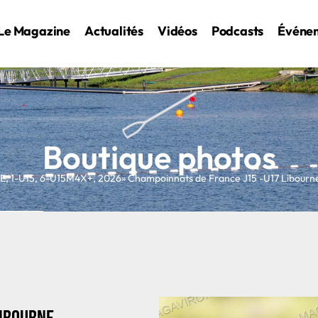
Le Magazine
Actualités
Vidéos
Podcasts
Événe
Boutique photos
NE
,
1-U15
,
6-U15M4X+
,
2026
» Champoinnats de France J15 -U17 Libourn