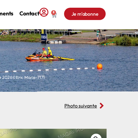
ments
Contact
0
Je m'abonne
e 2026©Eric Marie-7171
Photo suivante