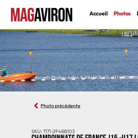
Accueil
Photos
Accueil
» Photos
»
Juillet
,
5
,
FRANCE U15-U17 LIBOUR
Photo précédente
SKU: 7171-2F48B103