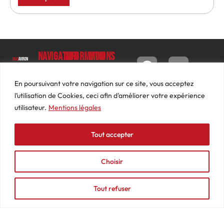
Navigation
Informations
Mon
compte
Accueil
Contact
9 impasse
Tableau
Luc
Le
Conditions
En poursuivant votre navigation sur ce site, vous acceptez
de bord
Barbier
Magazine
générales
l’utilisation de Cookies, ceci afin d'améliorer votre expérience
69640
Commandes
de ventes
utilisateur.
Mentions légales
Photos
JARNIOUX
Abonnements
Mentions
Actualités
04
légales
Tout accepter
Adresses
Vidéos
74
Détails
Podcasts
66
du
Choisir
Événements
53
compte
87
Tout refuser
contact@mediasaviron.fr