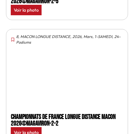
2026©MagAviron-2-5
Voir la photo
8
,
MACON LONGUE DISTANCE
,
2026
,
Mars
,
1-SAMEDI
,
24-
Podiums
Championnats de France longue distance Macon
2026©MagAviron-2-2
Voir la photo