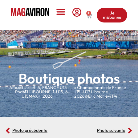
Je
0
m'abonne
Le Magazine
Boutique photos
Accueil
»
»
Juillet
,
5
,
FRANCE U15-
» Champoinnats de France
Photos
U17 LIBOURNE
,
1-U15
,
6-
J15 -U17 Libourne
U15M4X+
,
2026
2026©Eric Marie-7174
Photo précédente
Photo suivante