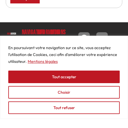
Navigation
Informations
Mon
compte
Accueil
Contact
9 impasse
Tableau
Luc
Le
Conditions
En poursuivant votre navigation sur ce site, vous acceptez
de bord
Barbier
Magazine
générales
l’utilisation de Cookies, ceci afin d'améliorer votre expérience
69640
Commandes
de ventes
utilisateur.
Mentions légales
Photos
JARNIOUX
Abonnements
Mentions
Actualités
04
légales
Tout accepter
Adresses
Vidéos
74
Détails
Podcasts
66
du
Choisir
Événements
53
compte
87
Tout refuser
contact@mediasaviron.fr