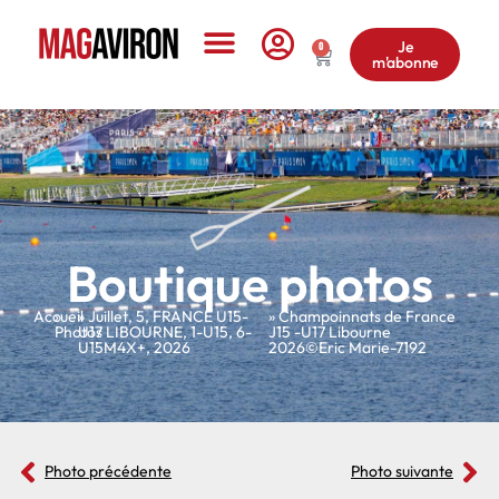
Je
0
m'abonne
Le Magazine
Boutique photos
Accueil
»
»
Juillet
,
5
,
FRANCE U15-
» Champoinnats de France
Photos
U17 LIBOURNE
,
1-U15
,
6-
J15 -U17 Libourne
U15M4X+
,
2026
2026©Eric Marie-7192
Photo précédente
Photo suivante