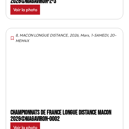
2026©MagAviron-2-3
Voir la photo
8
,
MACON LONGUE DISTANCE
,
2026
,
Mars
,
1-SAMEDI
,
20-
MEM4X
Championnats de France longue distance Macon
2026©MagAviron-0002
Voir la photo