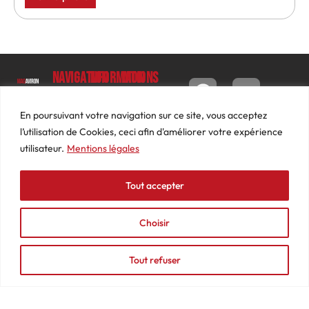
Navigation
Informations
Mon
compte
Accueil
Contact
9 impasse
Tableau
Luc
Le
Conditions
En poursuivant votre navigation sur ce site, vous acceptez
de bord
Barbier
Magazine
générales
l’utilisation de Cookies, ceci afin d'améliorer votre expérience
69640
Commandes
de ventes
utilisateur.
Mentions légales
Photos
JARNIOUX
Abonnements
Mentions
Actualités
04
légales
Tout accepter
Adresses
Vidéos
74
Détails
Podcasts
66
du
Choisir
Événements
53
compte
87
Tout refuser
contact@mediasaviron.fr