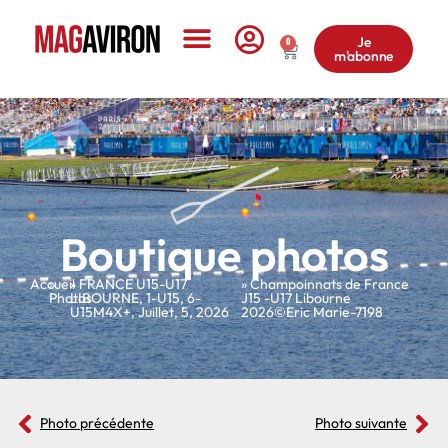
Je
0
m'abonne
Le Magazine
Boutique photos
Accueil
»
»
FRANCE U15-U17
» Champoinnats de France
Photos
LIBOURNE
,
1-U15
,
6-
J15 -U17 Libourne
U15M4X+
,
Juillet
,
5
,
2026
2026©Eric Marie-7198
Photo précédente
Photo suivante