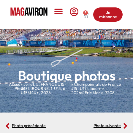
Je
0
m'abonne
Le Magazine
Boutique photos
Accueil
»
»
Juillet
,
5
,
FRANCE U15-
» Champoinnats de France
Photos
U17 LIBOURNE
,
1-U15
,
6-
J15 -U17 Libourne
U15M4X+
,
2026
2026©Eric Marie-7208
Photo précédente
Photo suivante