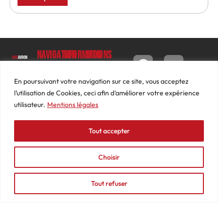
Navigation
Informations
Mon
compte
Accueil
Contact
9 impasse
Tableau
Luc
Le
Conditions
En poursuivant votre navigation sur ce site, vous acceptez
de bord
Barbier
Magazine
générales
l’utilisation de Cookies, ceci afin d'améliorer votre expérience
69640
Commandes
de ventes
utilisateur.
Mentions légales
Photos
JARNIOUX
Abonnements
Mentions
Actualités
04
légales
Tout accepter
Adresses
Vidéos
74
Détails
Podcasts
66
du
Choisir
Événements
53
compte
87
Tout refuser
contact@mediasaviron.fr