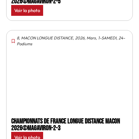
2026©MagAviron-2-5
Voir la photo
8
,
MACON LONGUE DISTANCE
,
2026
,
Mars
,
1-SAMEDI
,
24-
Podiums
Championnats de France longue distance Macon
2026©MagAviron-2-3
Voir la photo