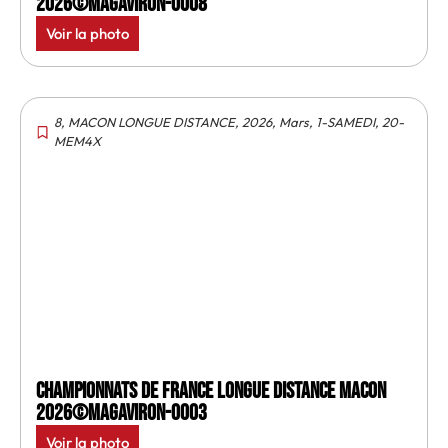
2026©MagAviron-0008
Voir la photo
8
,
MACON LONGUE DISTANCE
,
2026
,
Mars
,
1-SAMEDI
,
20-
MEM4X
Championnats de France longue distance Macon
2026©MagAviron-0003
Voir la photo