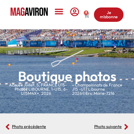
Je
0
m'abonne
Le Magazine
Boutique photos
Accueil
»
»
Juillet
,
5
,
FRANCE U15-
» Champoinnats de France
Photos
U17 LIBOURNE
,
1-U15
,
6-
J15 -U17 Libourne
U15M4X+
,
2026
2026©Eric Marie-7216
Photo précédente
Photo suivante