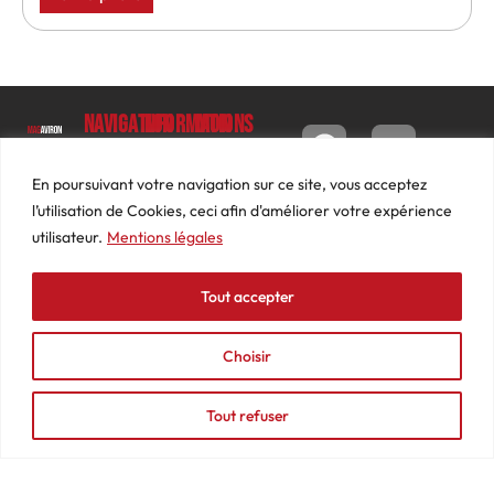
Navigation
Informations
Mon
compte
Accueil
Contact
9 impasse
Tableau
Luc
Le
Conditions
En poursuivant votre navigation sur ce site, vous acceptez
de bord
Barbier
Magazine
générales
l’utilisation de Cookies, ceci afin d'améliorer votre expérience
69640
Commandes
de ventes
utilisateur.
Mentions légales
Photos
JARNIOUX
Abonnements
Mentions
Actualités
04
légales
Tout accepter
Adresses
Vidéos
74
Détails
Podcasts
66
du
Choisir
Événements
53
compte
87
Tout refuser
contact@mediasaviron.fr