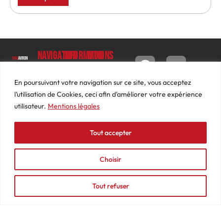
Navigation
Informations
Mon
compte
Accueil
Contact
9 impasse
Tableau
Luc
Le
Conditions
En poursuivant votre navigation sur ce site, vous acceptez
de bord
Barbier
Magazine
générales
l’utilisation de Cookies, ceci afin d'améliorer votre expérience
69640
Commandes
de ventes
utilisateur.
Mentions légales
Photos
JARNIOUX
Abonnements
Mentions
Actualités
04
légales
Tout accepter
Adresses
Vidéos
74
Détails
Podcasts
66
du
Choisir
Événements
53
compte
87
Tout refuser
contact@mediasaviron.fr