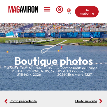
Je
0
m'abonne
Le Magazine
Boutique photos
Accueil
»
»
Juillet
,
5
,
FRANCE U15-
» Champoinnats de France
Photos
U17 LIBOURNE
,
1-U15
,
6-
J15 -U17 Libourne
U15M4X+
,
2026
2026©Eric Marie-7227
Photo précédente
Photo suivante