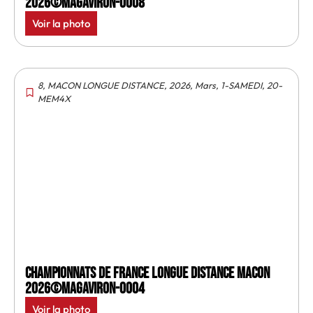
2026©MagAviron-0008
Voir la photo
8
,
MACON LONGUE DISTANCE
,
2026
,
Mars
,
1-SAMEDI
,
20-
MEM4X
Championnats de France longue distance Macon
2026©MagAviron-0004
Voir la photo