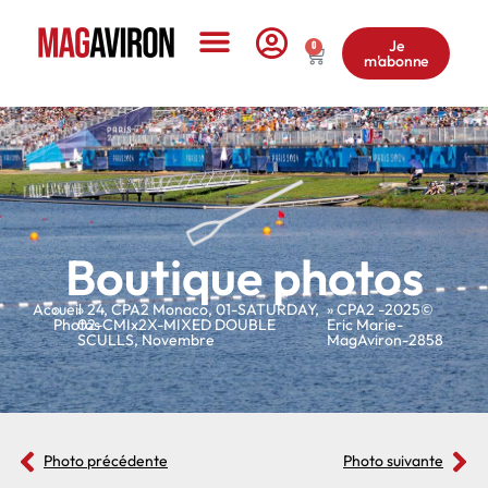
Je
0
m'abonne
Le Magazine
Boutique photos
Accueil
»
»
24
,
CPA2 Monaco
,
01-SATURDAY
,
» CPA2 -2025©
Photos
02-CMIx2X-MIXED DOUBLE
Eric Marie-
SCULLS
,
Novembre
MagAviron-2858
Photo précédente
Photo suivante