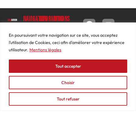
Navigation
Informations
Mon
compte
Accueil
Contact
9 impasse
Tableau
Luc
Le
Conditions
En poursuivant votre navigation sur ce site, vous acceptez
de bord
Barbier
Magazine
générales
l’utilisation de Cookies, ceci afin d'améliorer votre expérience
69640
Commandes
de ventes
utilisateur.
Mentions légales
Photos
JARNIOUX
Abonnements
Mentions
Actualités
04
légales
Tout accepter
Adresses
Vidéos
74
Détails
Podcasts
66
du
Choisir
Événements
53
compte
87
Tout refuser
contact@mediasaviron.fr
© 2025 - MAGAVIRON - Tous droits réservés - Création Agence
Web Lyon