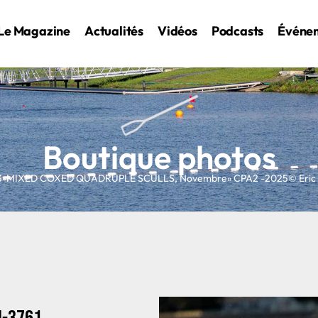
Le Magazine
Actualités
Vidéos
Podcasts
Événe
Boutique photos
3-MIXED COXED QUADRUPLE SCULLS
,
Novembre
» CPA2 -2025© Eric