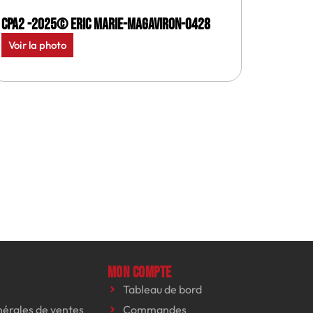
CPA2 -2025© Eric Marie-MagAviron-0428
Voir la photo
Mon compte
Tableau de bord
nérales de ventes
Commandes