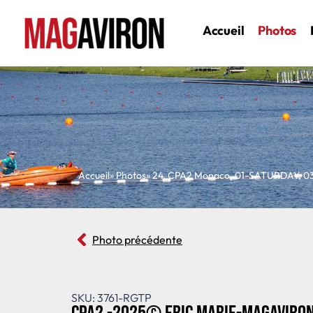
Accueil
Photos
Accueil
» Photos
»
24
,
CPA2 Monaco
,
01-SATURDAY
,
0
Photo précédente
SKU: 3761-RGTP