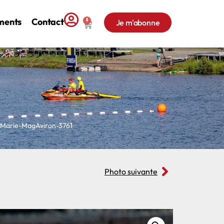
ments
Contact
0
Je m'abonne
 Marie-MagAviron-3761
Photo suivante