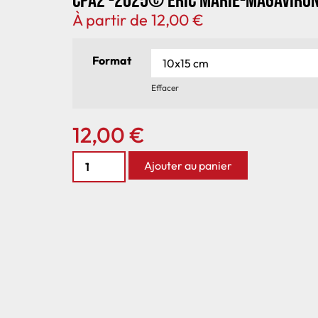
CPA2 -2025© Eric Marie-MagAviro
À partir de
12,00
€
Format
Effacer
12,00
€
Ajouter au panier