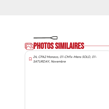
Photos similaires
24
,
CPA2 Monaco
,
01-CM1x-Mens SOLO
,
01-
SATURDAY
,
Novembre