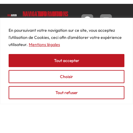
Navigation
Informations
Mon
compte
Accueil
Contact
9 impasse
Tableau
Luc
Le
Conditions
En poursuivant votre navigation sur ce site, vous acceptez
de bord
Barbier
Magazine
générales
l’utilisation de Cookies, ceci afin d'améliorer votre expérience
69640
Commandes
de ventes
utilisateur.
Mentions légales
Photos
JARNIOUX
Abonnements
Mentions
Actualités
04
légales
Tout accepter
Adresses
Vidéos
74
Détails
Podcasts
66
du
Choisir
Événements
53
compte
87
Tout refuser
contact@mediasaviron.fr
© 2025 - MAGAVIRON - Tous droits réservés - Création Agence
Web Lyon