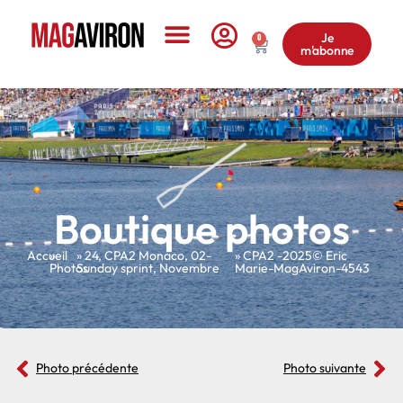
Je
0
m'abonne
Le Magazine
Boutique photos
Accueil
»
»
24
,
CPA2 Monaco
,
02-
» CPA2 -2025© Eric
Photos
Sunday sprint
,
Novembre
Marie-MagAviron-4543
Photo précédente
Photo suivante