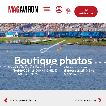
Je
0
m'abonne
Le Magazine
Boutique photos
Accueil
»
»
Mars
,
2
,
FRANCE LD
» Macon longue
Photos
MACON
,
2-DIMANCHE
,
17-
distance 2025© Eric
MCF4-
,
2025
Marie-6793
Photo précédente
Photo suivante