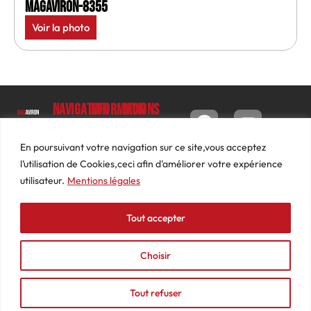
MagAviron-8355
Voir la photo
Navigation
Informations
Mon
compte
Accueil
Contact
9 impasse
Tableau
Luc
Le
Conditions
En poursuivant votre navigation sur ce site,vous acceptez
de bord
Barbier
Magazine
générales
l’utilisation de Cookies,ceci afin d'améliorer votre expérience
69640
Commandes
de ventes
utilisateur.
Mentions légales
Photos
JARNIOUX
Abonnements
Mentions
Actualités
04
légales
Tout accepter
Adresses
Vidéos
74
Détails
Podcasts
66
du
Choisir
Événements
53
compte
87
Tout refuser
contact@mediasaviron.fr